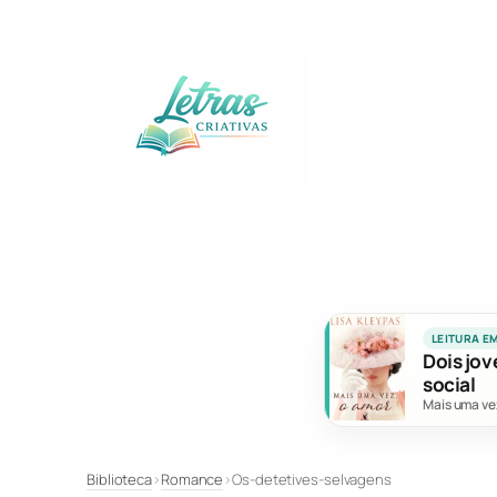
Pular
para
o
conteúdo
LEITURA E
Dois jov
social
Mais uma ve
Biblioteca
›
Romance
›
Os-detetives-selvagens