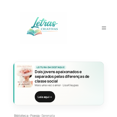
Pular
para
o
conteúdo
LEITURA EM DESTAQUE
Dois jovens apaixonados e
separados pelas diferenças de
classe social
Mais uma vez o amor
·
Lisa Kleypas
Leia aqui
→
Biblioteca
›
Poesia
›
Serenata