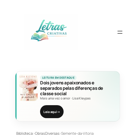
Pular
para
o
conteúdo
LEITURA EM DESTAQUE
Dois jovens apaixonados e
separados pelas diferenças de
classe social
Mais uma vez o amor
·
Lisa Kleypas
Leia aqui
→
Biblioteca
›
Obras Diversas
›
Semente-da-Vitoria