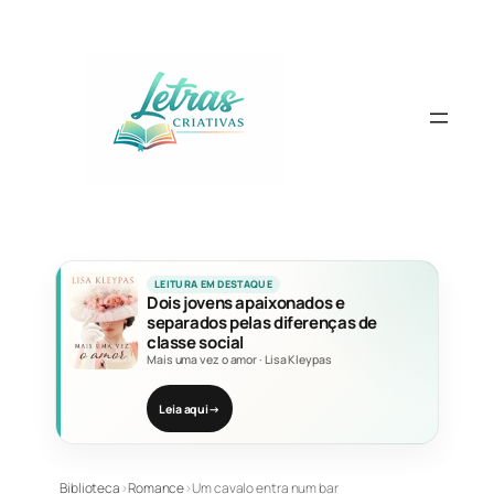
Pular
para
o
conteúdo
LEITURA EM DESTAQUE
Dois jovens apaixonados e
separados pelas diferenças de
classe social
Mais uma vez o amor
·
Lisa Kleypas
Leia aqui
→
Biblioteca
›
Romance
›
Um cavalo entra num bar