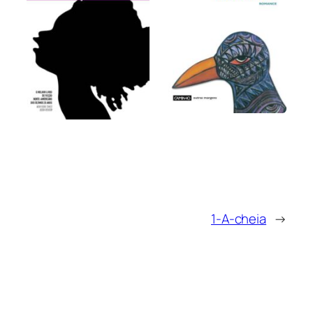
1-A-cheia
→