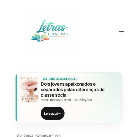
Pular
para
o
conteúdo
LEITURA EM DESTAQUE
Dois jovens apaixonados e
separados pelas diferenças de
classe social
Mais uma vez o amor
·
Lisa Kleypas
Leia aqui
→
Biblioteca
›
Romance
›
1984