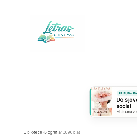
Pular
para
o
conteúdo
LEITURA E
Dois jov
social
Mais uma ve
Biblioteca
›
Biografia
›
3096 dias