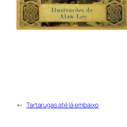
←
Tartarugas até lá embaixo