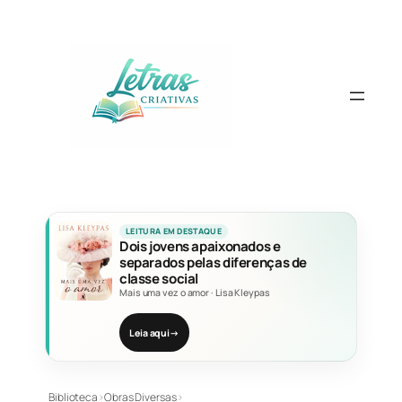
Pular
para
o
conteúdo
LEITURA EM DESTAQUE
Dois jovens apaixonados e
separados pelas diferenças de
classe social
Mais uma vez o amor
·
Lisa Kleypas
Leia aqui
→
Biblioteca
›
Obras Diversas
›