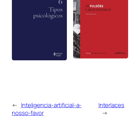
←
Inteligencia-artificial-a-
Interlaces
nosso-favor
→