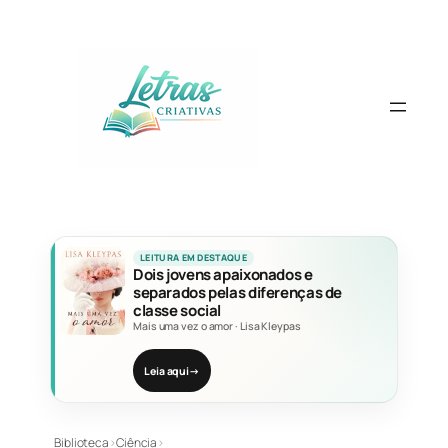
Pular
para
o
conteúdo
LEITURA EM DESTAQUE
Dois jovens apaixonados e
separados pelas diferenças de
classe social
Mais uma vez o amor
·
Lisa Kleypas
Leia aqui
→
Biblioteca
›
Ciência
›