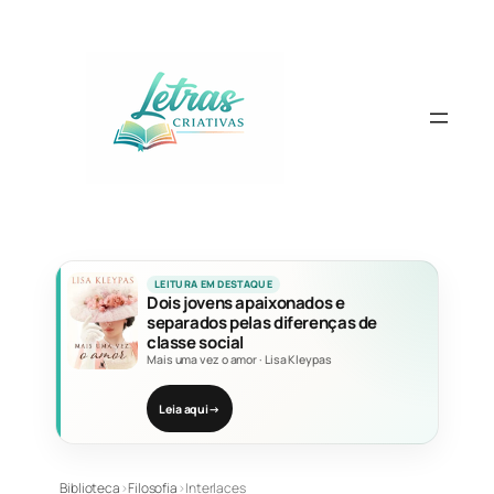
Pular
para
o
conteúdo
LEITURA EM DESTAQUE
Dois jovens apaixonados e
separados pelas diferenças de
classe social
Mais uma vez o amor
·
Lisa Kleypas
Leia aqui
→
Biblioteca
›
Filosofia
›
Interlaces