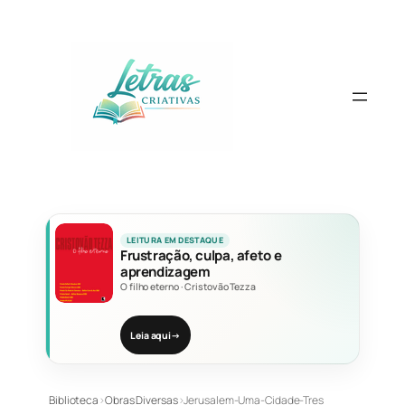
Pular
para
o
conteúdo
LEITURA EM DESTAQUE
Frustração, culpa, afeto e
aprendizagem
O filho eterno
·
Cristovão Tezza
Leia aqui
→
Biblioteca
›
Obras Diversas
›
Jerusalem-Uma-Cidade-Tres