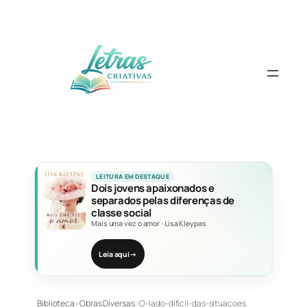
Pular
para
o
conteúdo
LEITURA EM DESTAQUE
Dois jovens apaixonados e
separados pelas diferenças de
classe social
Mais uma vez o amor
·
Lisa Kleypas
Leia aqui
→
Biblioteca
›
Obras Diversas
›
O-lado-dificil-das-situacoes