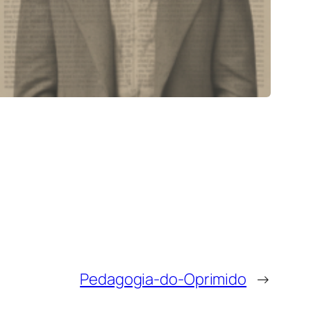
Pedagogia-do-Oprimido
→