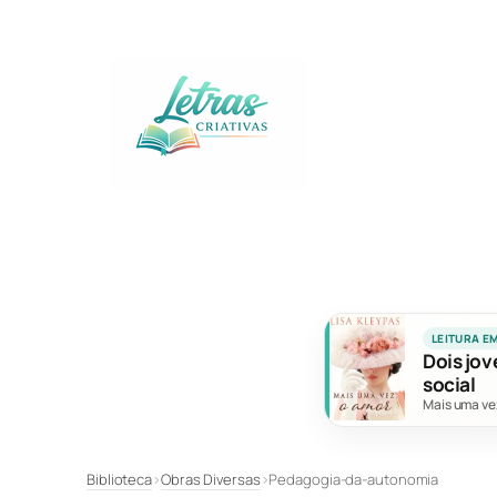
Pular
para
o
conteúdo
LEITURA E
Dois jov
social
Mais uma ve
Biblioteca
›
Obras Diversas
›
Pedagogia-da-autonomia