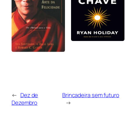
←
Dez de
Brincadeira sem futuro
Dezembro
→