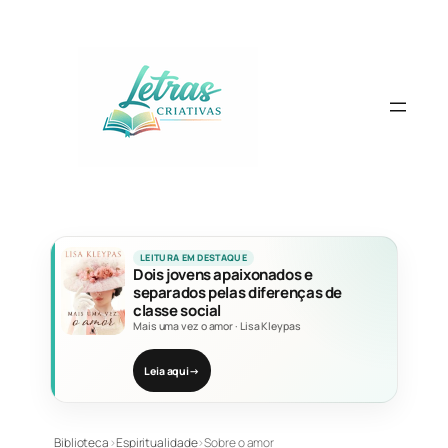
Pular
para
o
conteúdo
LEITURA EM DESTAQUE
Dois jovens apaixonados e
separados pelas diferenças de
classe social
Mais uma vez o amor
·
Lisa Kleypas
Leia aqui
→
Biblioteca
›
Espiritualidade
›
Sobre o amor