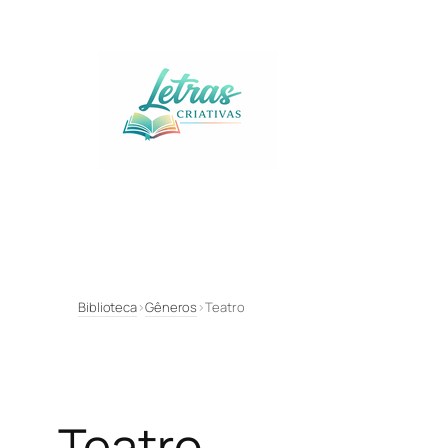
Pular
para
o
conteúdo
Biblioteca
›
Gêneros
›
Teatro
Teatro