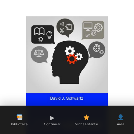
▶
Continuar
Biblioteca
Minha Estante
Área