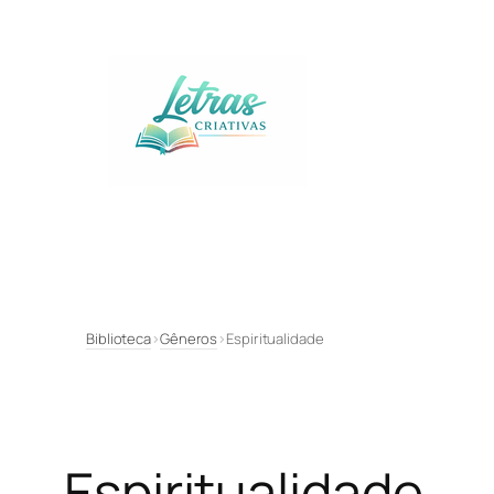
Pular
para
o
conteúdo
Biblioteca
›
Gêneros
›
Espiritualidade
Espiritualidade